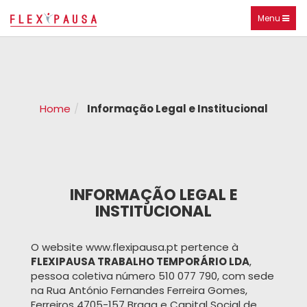
Toggle
Menu
navigation
Home
Informação Legal e Institucional
INFORMAÇÃO LEGAL E
INSTITUCIONAL
O website www.flexipausa.pt pertence à
FLEXIPAUSA TRABALHO TEMPORÁRIO LDA
,
pessoa coletiva número 510 077 790, com sede
na Rua António Fernandes Ferreira Gomes,
Ferreiros 4705-157 Braga e Capital Social de